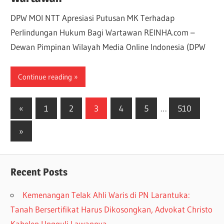
DPW MOI NTT Apresiasi Putusan MK Terhadap
Perlindungan Hukum Bagi Wartawan REINHA.com –
Dewan Pimpinan Wilayah Media Online Indonesia (DPW
Continue reading
«
1
2
3
4
5
…
510
»
Recent Posts
Kemenangan Telak Ahli Waris di PN Larantuka:
Tanah Bersertifikat Harus Dikosongkan, Advokat Christo
Kabelen Ungguli Lawannya