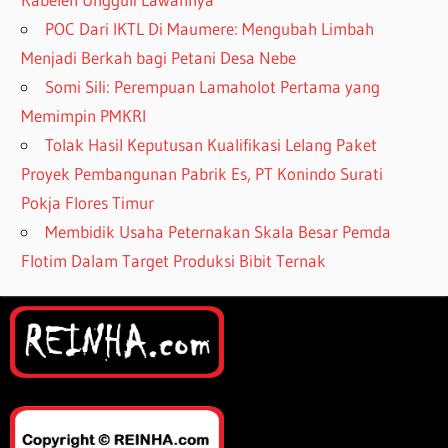
POC Dari IKTL Di Maumere: Mengubah Limbah
Menjadi Berkah bagi Petani Desa Nebe
Somi Sili: Perempuan Lamaholot Pertama yang
Memimpin PMKRI
Tolak Hasil Keputusan Kualifikasi Lelang Paket
Proyek Pembangunan Pabrik Es, PT Konindo Surati
Pokja Flores Timur
Membidik Usaha Peternakan Skala Besar Pemda
Flotim Dalam Target Produksi Bibit Ternak