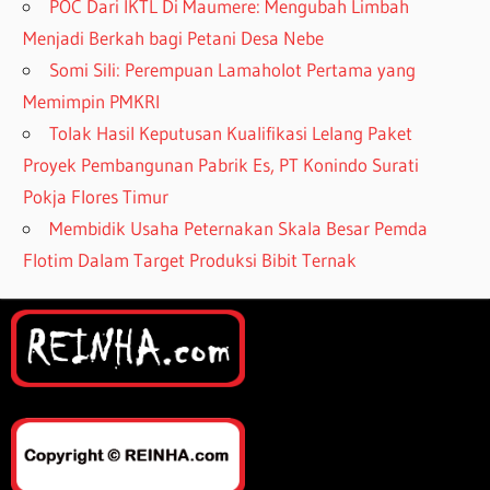
POC Dari IKTL Di Maumere: Mengubah Limbah
Menjadi Berkah bagi Petani Desa Nebe
Somi Sili: Perempuan Lamaholot Pertama yang
Memimpin PMKRI
Tolak Hasil Keputusan Kualifikasi Lelang Paket
Proyek Pembangunan Pabrik Es, PT Konindo Surati
Pokja Flores Timur
Membidik Usaha Peternakan Skala Besar Pemda
Flotim Dalam Target Produksi Bibit Ternak