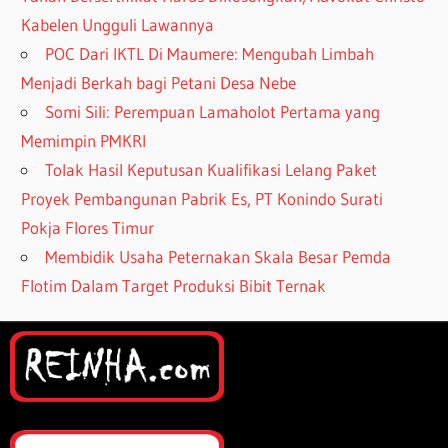
Kabelen Ungguli Lawannya
POC Dari IKTL Di Maumere: Mengubah Limbah
Menjadi Berkah bagi Petani Desa Nebe
Somi Sili: Perempuan Lamaholot Pertama yang
Memimpin PMKRI
Tolak Hasil Keputusan Kualifikasi Lelang Paket
Proyek Pembangunan Pabrik Es, PT Konindo Surati
Pokja Flores Timur
Membidik Usaha Peternakan Skala Besar Pemda
Flotim Dalam Target Produksi Bibit Ternak