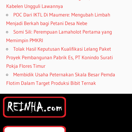
Kabelen Ungguli Lawannya
POC Dari IKTL Di Maumere: Mengubah Limbah
Menjadi Berkah bagi Petani Desa Nebe
Somi Sili: Perempuan Lamaholot Pertama yang
Memimpin PMKRI
Tolak Hasil Keputusan Kualifikasi Lelang Paket
Proyek Pembangunan Pabrik Es, PT Konindo Surati
Pokja Flores Timur
Membidik Usaha Peternakan Skala Besar Pemda
Flotim Dalam Target Produksi Bibit Ternak