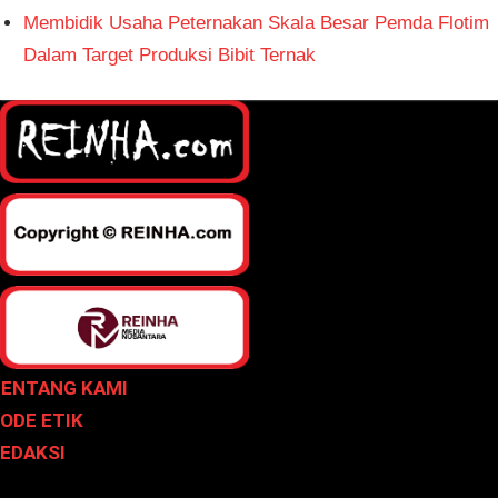
Membidik Usaha Peternakan Skala Besar Pemda Flotim
Dalam Target Produksi Bibit Ternak
ENTANG KAMI
ODE ETIK
EDAKSI