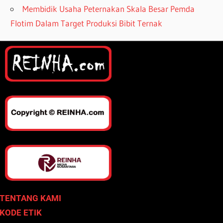
Membidik Usaha Peternakan Skala Besar Pemda
Flotim Dalam Target Produksi Bibit Ternak
TENTANG KAMI
KODE ETIK