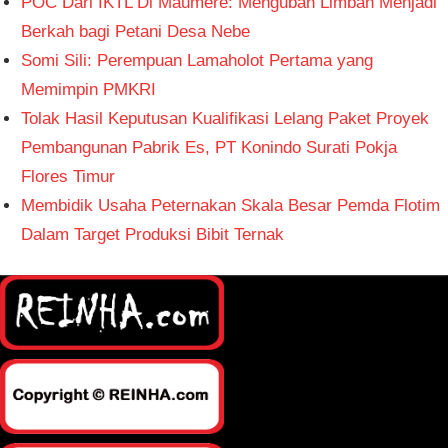
POC Dari IKTL Di Maumere: Mengubah Limbah Menjadi
Berkah bagi Petani Desa Nebe
Somi Sili: Perempuan Lamaholot Pertama yang
Memimpin PMKRI
Tolak Hasil Keputusan Kualifikasi Lelang Paket Proyek
Pembangunan Pabrik Es, PT Konindo Surati Pokja
Flores Timur
Membidik Usaha Peternakan Skala Besar Pemda Flotim
Dalam Target Produksi Bibit Ternak