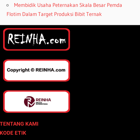
Membidik Usaha Peternakan Skala Besar Pemda
Flotim Dalam Target Produksi Bibit Ternak
TENTANG KAMI
KODE ETIK