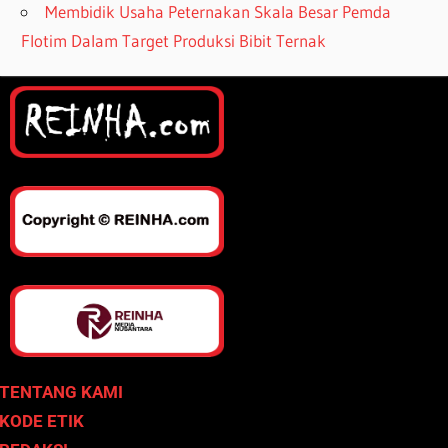
Membidik Usaha Peternakan Skala Besar Pemda
Flotim Dalam Target Produksi Bibit Ternak
TENTANG KAMI
KODE ETIK