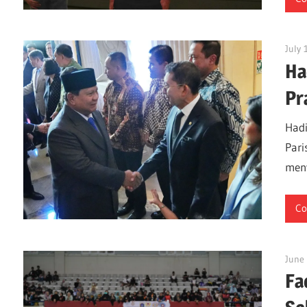
July 
Ha
Pr
Hadi
Pari
men
Co
June
Fa