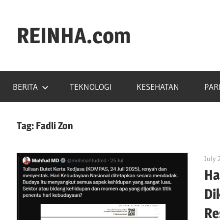
REINHA.com
Portal
Berita
BERITA
TEKNOLOGI
KESEHATAN
PAR
Tag:
Fadli Zon
July 
Ha
Di
Re