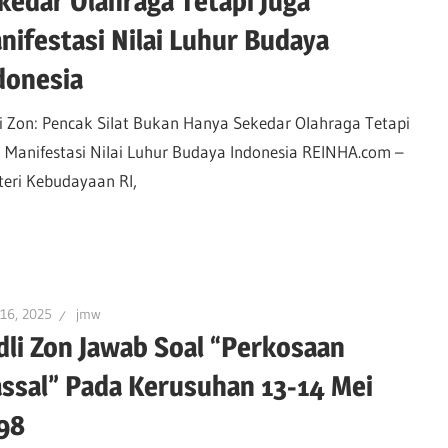
kedar Olahraga Tetapi Juga
nifestasi Nilai Luhur Budaya
donesia
i Zon: Pencak Silat Bukan Hanya Sekedar Olahraga Tetapi
 Manifestasi Nilai Luhur Budaya Indonesia REINHA.com –
eri Kebudayaan RI,
 16, 2025
jmw
dli Zon Jawab Soal “Perkosaan
ssal” Pada Kerusuhan 13-14 Mei
98