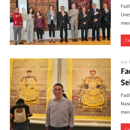
Fadl
Unes
men
Co
July 
Fa
Se
Fadl
Nasi
mene
Co