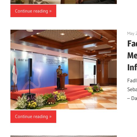
Continue reading
May 
Fa
Me
In
Fad
Seba
– Da
Continue reading