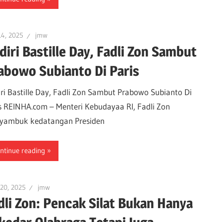
14, 2025
jmw
diri Bastille Day, Fadli Zon Sambut
abowo Subianto Di Paris
ri Bastille Day, Fadli Zon Sambut Prabowo Subianto Di
s REINHA.com – Menteri Kebudayaa RI, Fadli Zon
yambuk kedatangan Presiden
ntinue reading
 20, 2025
jmw
dli Zon: Pencak Silat Bukan Hanya