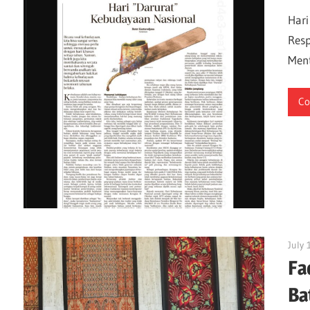
Hari
Resp
Ment
Co
July 
Fa
Ba