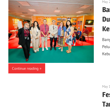
May 
Ba
Du
Ke
Bany
Pelu
Kebu
Continue reading
May 
Fe
Ta