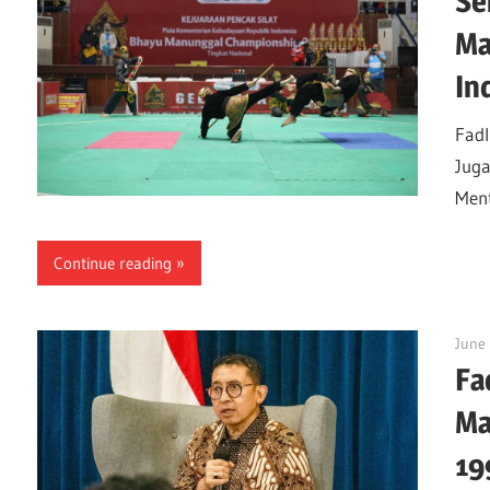
Se
Ma
In
Fadl
Juga
Ment
Continue reading
June
Fa
Ma
19