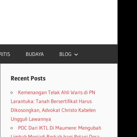
RITIS
BUDAYA
BLOG
Recent Posts
Kemenangan Telak Ahli Waris di PN
Larantuka: Tanah Bersertifikat Harus
Dikosongkan, Advokat Christo Kabelen
Ungguli Lawannya
POC Dari IKTL Di Maumere: Mengubah
Limbah Menjadi Berkah bagi Petani Desa