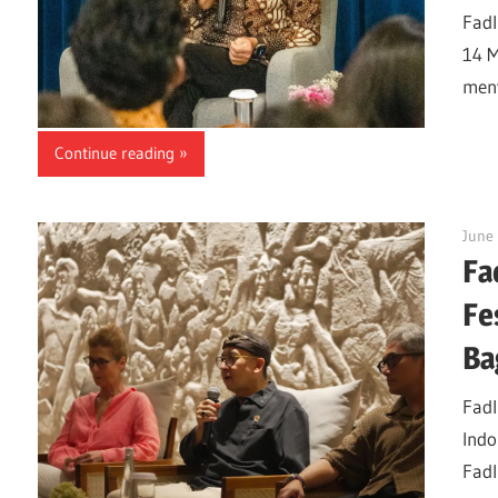
Fadl
14 M
meny
Continue reading
June 
Fa
Fe
Ba
Fadl
Indo
Fadl