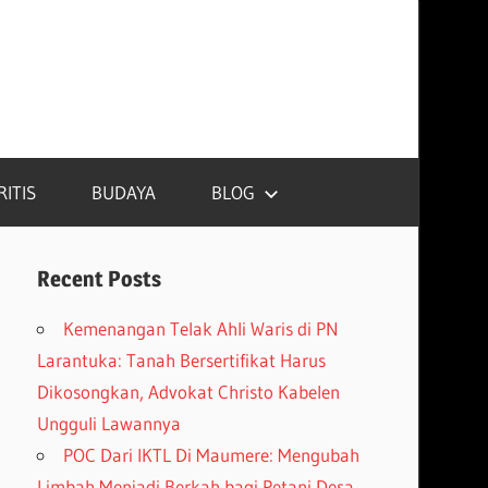
RITIS
BUDAYA
BLOG
Recent Posts
Kemenangan Telak Ahli Waris di PN
Larantuka: Tanah Bersertifikat Harus
Dikosongkan, Advokat Christo Kabelen
Ungguli Lawannya
POC Dari IKTL Di Maumere: Mengubah
Limbah Menjadi Berkah bagi Petani Desa