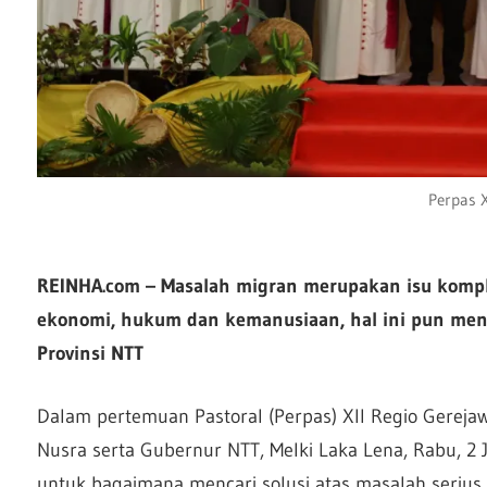
Perpas X
REINHA.com – Masalah migran merupakan isu kompl
ekonomi, hukum dan kemanusiaan, hal ini pun menja
Provinsi NTT
Dalam pertemuan Pastoral (Perpas) XII Regio Gerejaw
Nusra serta Gubernur NTT, Melki Laka Lena, Rabu, 2 
untuk bagaimana mencari solusi atas masalah serius