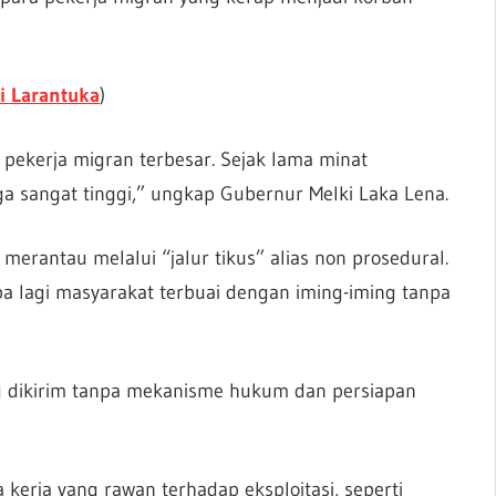
i Larantuka
)
pekerja migran terbesar. Sejak lama minat
uga sangat tinggi,” ungkap Gubernur Melki Laka Lena.
erantau melalui “jalur tikus” alias non prosedural.
 apa lagi masyarakat terbuai dengan iming-iming tanpa
g dikirim tanpa mekanisme hukum dan persiapan
kerja yang rawan terhadap eksploitasi, seperti