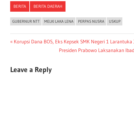
BERITA
BERITA DAERAH
GUBERNUR NTT
MELKI LAKA LENA
PERPAS NUSRA
USKUP
Korupsi Dana BOS, Eks Kepsek SMK Negeri 1 Larantuka 
Presiden Prabowo Laksanakan Iba
Leave a Reply