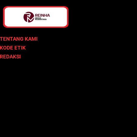
TENTANG KAMI
KODE ETIK
REDAKSI